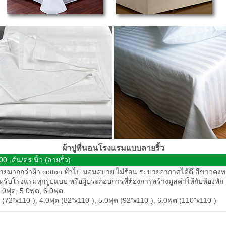
ผ้าปูที่นอนโรงแรมแบบลายริ้ว
เส้น/ตร นิ้ว (ลายริ้ว)
น สบายมากกว่าผ้า cotton ทั่วไป นอนสบาย ไม่ร้อน ระบายอากาศได้ดี สีขาวคง
บโรงแรมทุกรูปแบบ หรือผู้ประกอบการที่ต้องการสร้างมูลค่าให้กับห้องพัก
0ฟุต, 5.0ฟุต, 6.0ฟุต
72”x110”), 4.0ฟุต (82”x110”), 5.0ฟุต (92”x110”), 6.0ฟุต (110”x110”)