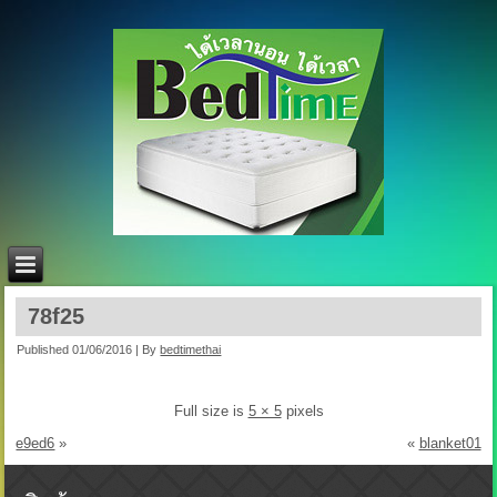
78f25
Published
01/06/2016
|
By
bedtimethai
Full size is
5 × 5
pixels
e9ed6
»
«
blanket01