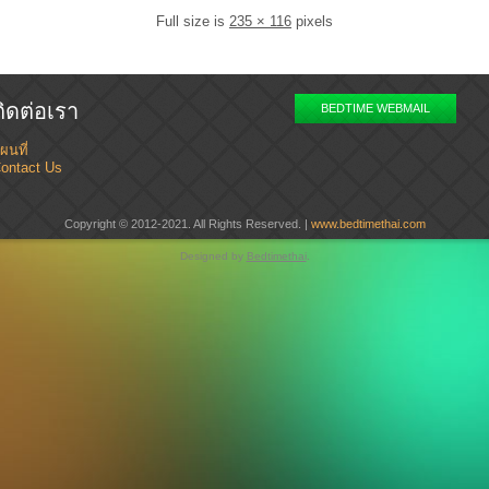
Full size is
235 × 116
pixels
ติดต่อเรา
BEDTIME WEBMAIL
ผนที่
ontact Us
Copyright © 2012-2021. All Rights Reserved. |
www.bedtimethai.com
Designed by
Bedtimethai
.