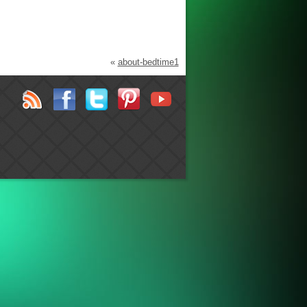
«
about-bedtime1