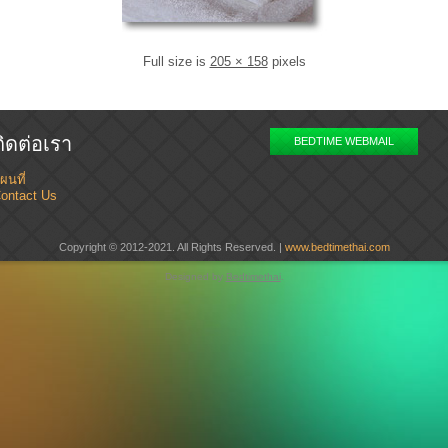
Full size is
205 × 158
pixels
ติดต่อเรา
BEDTIME WEBMAIL
ผนที่
ontact Us
Copyright © 2012-2021. All Rights Reserved. |
www.bedtimethai.com
Designed by
Bedtimethai
.