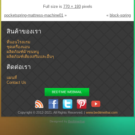
Full size is
770 × 193
pixels
pocketspring-mattress-machine01
»
«
block-spring
สินค้าของเรา
ที่นอนโรงแรม
ชุดเครื่องนอน
ผลิตภัณฑ์ผ้าขนหนู
ผลิตภัณฑ์เตียงเสริมและอื่นๆ
ติดต่อเรา
แผนที่
Contact Us
BEDTIME WEBMAIL
Copyright © 2012-2021. All Rights Reserved. |
www.bedtimethai.com
Designed by
Bedtimethai
.