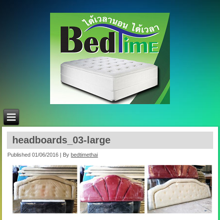
headboards_03-large
Published
01/06/2016
|
By
bedtimethai