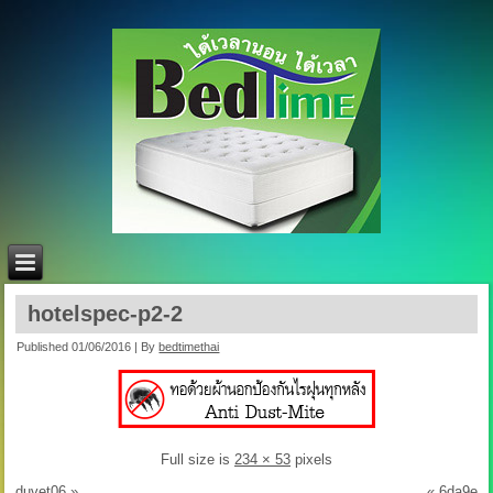
hotelspec-p2-2
Published
01/06/2016
|
By
bedtimethai
Full size is
234 × 53
pixels
duvet06
»
«
6da9e