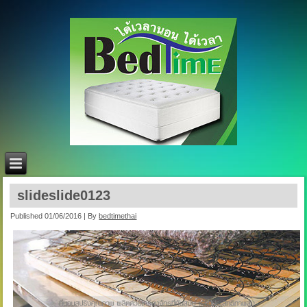
slideslide0123
Published
01/06/2016
|
By
bedtimethai