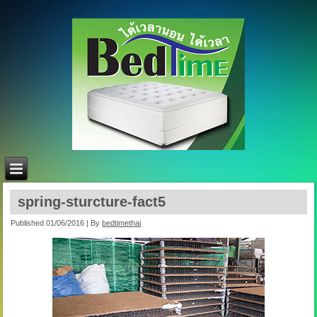
spring-sturcture-fact5
Published
01/06/2016
|
By
bedtimethai