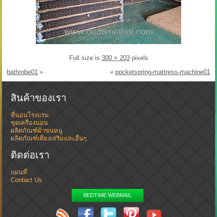
Full size is
300 × 203
pixels
bathrobe01
»
«
pocketspring-mattress-machine01
สินค้าของเรา
ที่นอนโรงแรม
ชุดเครื่องนอน
ผลิตภัณฑ์ผ้าขนหนู
ผลิตภัณฑ์เตียงเสริมและอื่นๆ
ติดต่อเรา
แผนที่
Contact Us
BEDTIME WEBMAIL